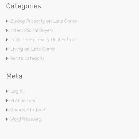
Categories
Buying Property on Lake Como
International Buyers
Lake Como Luxury Real Estate
Living on Lake Como
Senza categoria
Meta
Log in
Entries feed
Comments feed
WordPress.org